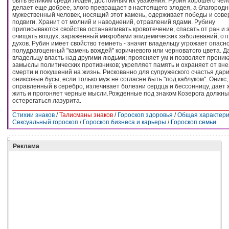
быть великим среди людей, достойным их уважения. Рубин хорошего чел
делает еще добрее, злого превращает в настоящего злодея, а благород
мужественный человек, носящий этот камень, одерживает победы и сов
подвиги. Хранит от молний и наводнений, отравлений ядами. Рубину
приписываются свойства останавливать кровотечение, спасать от ран и 
очищать воздух, зараженный микробами эпидемических заболеваний, от
духов. Рубин имеет свойство темнеть - значит владельцу угрожает опасно
полудрагоценный "камень вождей" коричневого или черноватого цвета. Д
владельцу власть над другими людьми; проясняет ум и позволяет проник
замыслы политических противников; укрепляет память и охраняет от вн
смерти и покушений на жизнь. Рискованно для супружеского счастья дар
ониксовые бусы, если только муж не согласен быть "под каблуком". Оникс,
оправленный в серебро, излечивает болезни сердца и бессонницу, дает
жить и прогоняет черные мысли.Рожденные под знаком Козерога должны
остерегаться лазурита.
Стихии знаков
/
Талисманы знаков
/
Гороскоп здоровья
/
Общая характери
Сексуальный гороскоп
/
Гороскоп бизнеса и карьеры
/
Гороскоп семьи
Реклама