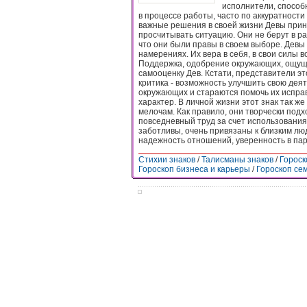
исполнители, способ
в процессе работы, часто по аккуратност
важные решения в своей жизни Девы прин
просчитывать ситуацию. Они не берут в ра
что они были правы в своем выборе. Девы 
намерениях. Их вера в себя, в свои силы в
Поддержка, одобрение окружающих, ощущ
самооценку Дев. Кстати, представители эт
критика - возможность улучшить свою деят
окружающих и стараются помочь их исправ
характер. В личной жизни этот знак так 
мелочам. Как правило, они творчески подх
повседневный труд за счет использовани
заботливы, очень привязаны к близким люд
надежность отношений, уверенность в пар
Стихии знаков
/
Талисманы знаков
/
Гороск
Гороскоп бизнеса и карьеры
/
Гороскоп се