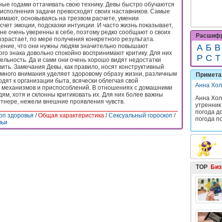
ные годами оттачивать свою технику. Девы быстро обучаются
и исполнения задачи превосходят своих наставников. Самые
имают, основываясь на трезвом расчете, умении
счет эмоции, подсказки интуиции. И часто жизнь показывает,
не очень уверенны в себе, поэтому редко сообщают о своих
Расшифр
озрастает, по мере получения конкретного результата.
ение, что они нужны людям значительно повышают
А
Б
В
ого знака довольно спокойно воспринимают критику. Для них
Р
С
Т
ельность. Да и сами они очень хорошо видят недостатки
ить. Замечания Девы, как правило, носят конструктивный
же много внимания уделяет здоровому образу жизни, различным
Примета 
одят к организации быта, всячески облегчая свой
Анна Хол
я механизмов и приспособлений. В отношениях с домашними
ям, хотя и склонны критиковать их. Для них более важны
Анна Хол
тнере, нежели внешние проявления чувств.
утренник
погода до
оп здоровья
/
Общая характеристика
/
Сексуальный гороскоп
/
погода по
мьи
TOP
Биз