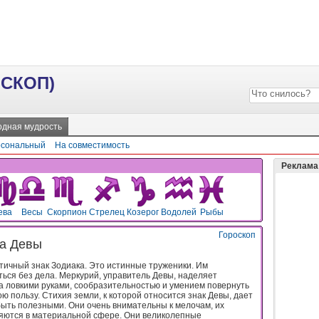
ОСКОП)
дная мудрость
сональный
На совместимость
Реклама
ева
Весы
Скорпион
Стрелец
Козерог
Водолей
Рыбы
Гороскоп
ка Девы
ктичный знак Зодиака. Это истинные труженики. Им
ться без дела. Меркурий, управитель Девы, наделяет
а ловкими руками, сообразительностью и умением повернуть
ю пользу. Стихия земли, к которой относится знак Девы, дает
быть полезными. Они очень внимательны к мелочам, их
яются в материальной сфере. Они великолепные