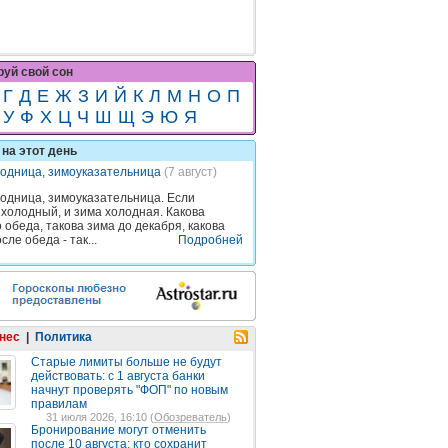
уй свой сон
Г
Д
Е
Ж
З
И
Й
К
Л
М
Н
О
П
У
Ф
Х
Ц
Ч
Ш
Щ
Э
Ю
Я
на этот день
одница, зимоуказательница
(7 август)
одница, зимоуказательница. Если
 холодный, и зима холодная. Какова
 обеда, такова зима до декабря, какова
сле обеда - так...
Подробней
нес
|
Политика
Старые лимиты больше не будут
действовать: с 1 августа банки
начнут проверять "ФОП" по новым
правилам
31 июля 2026, 16:10 (
Обозреватель
)
Бронирование могут отменить
после 10 августа: кто сохранит