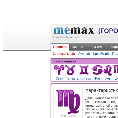
(ГОР
Пятница, 07 Август
Гороскоп
Сонник
Тайна имени
Наро
Зодиакальный
Лунный
Китайский
Пер
Знаки зодиака
Овен
Телец
Близнецы
Рак
Лев
Д
Характеристи
Дева - наиболее пра
очень тяжело находи
представителей знак
любую ситуацию в сво
упорство и желание 
24.08-23.09
таланты ярко проявл