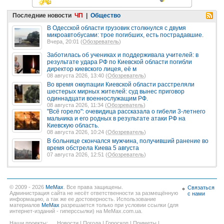
Последние новости
ЧП
|
Общество
В Одесской области грузовик столкнулся с двумя
микроавтобусами: трое погибших, есть пострадавшие.
Вчера, 20:01 (
Обозреватель
)
Заботилась об учениках и поддерживала учителей: в
результате удара РФ по Киевской области погибли
директор киевского лицея, её м
08 августа 2026, 13:40 (
Обозреватель
)
Во время оккупации Киевской области расстреляли
шестерых мирных жителей: суд вынес приговор
одиннадцати военнослужащим РФ.
08 августа 2026, 11:34 (
Обозреватель
)
"Всё горело": очевидица рассказала о гибели 3-летнего
мальчика и его родных в результате атаки РФ на
Киевскую область.
08 августа 2026, 10:24 (
Обозреватель
)
В больнице скончался мужчина, получивший ранение во
время обстрела Киева 5 августа
07 августа 2026, 12:51 (
Обозреватель
)
© 2009 - 2026
MeMax
. Все права защищены.
Связаться
Администрация сайта не несёт ответственности за размещённую
с нами
информацию, а так же ее достоверность. Использование
материалов
MeMax
разрешается только при условии ссылки (для
интернет-изданий - гиперссылки) на MeMax.com.ua.
Наши проекты:
Новости
|
Погода
|
Гороскоп
|
Приметы
|