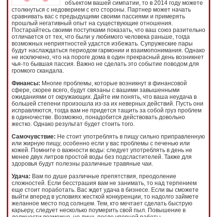
объектом вашей симпатии, то в 2014 году можете
столкнуться с недоверием с его стороны. Партнер может начать
сравнивать вас с предыдущими своими пассиями и примерять
прошлый негативный опыт на существующие отношения.
Постарайтесь своими поступками показать, что ваш союз разительно
отличается от тех, что были у любимого человека раньше, тогда
возможных неприятностей удастся избежать. Супружеские пары
будут наслаждаться периодом гармонии и взаимопонимания. Однако
не исключено, что на пороге дома в один прекрасный день возникнет
чья-то бывшая пассия. Важно не сделать это событие поводом для
громкого скандала.
Финансы:
Многие проблемы, которые возникнут в финансовой
сфере, скорее всего, будут связаны с вашими завышенными
ожиданиями от окружающих. Дайте им понять, что ваша неудача в
большей степени произошла из-за их неверных действий. Пусть они
исправляются, тогда вам не придется тащить за собой груз проблем
в одиночестве. Возможно, понадобится действовать довольно
жестко. Однако результат будет стоить того.
Самочувствие:
Не стоит употреблять в пищу сильно приправленную
или жирную пищу, особенно если у вас проблемы с печенью или
кожей. Помните о важности воды: следует употреблять в день не
менее двух литров простой воды без подсластителей. Также для
здоровья будут полезны различные травяные чаи.
Удача:
Вам по душе различные препятствия, преодоление
сложностей. Если бесстрашия вам не занимать, то над терпением
еще стоит поработать. Вас ждет удача в бизнесе. Если вы сможете
выйти вперед в условиях жесткой конкуренции, то надолго займете
желанное место под солнцем. Тем, кто мечтает сделать быструю
карьеру, следует несколько поумерить свой пыл. Повышение в
должности возможно, но лишь после упорной работы.