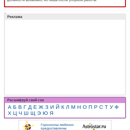
Реклама
Расшифруй свой сон
А
Б
В
Г
Д
Е
Ж
З
И
Й
К
Л
М
Н
О
П
Р
С
Т
У
Ф
Х
Ц
Ч
Ш
Щ
Э
Ю
Я