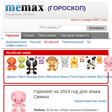
(ГОРОСКОП)
Понедельник, 10 Август
Всего в словаре 34927 снов
Гороскоп
Сонник
Тайна имени
Народная мудрость
Зодиакальный
Лунный
Китайский
Персональный
На
совместимость
Китайские знаки
Дракон
Змея
Лошадь
Коза
Обезьяна
Крыса
Петух
Бык
Собака
Тигр
Свин
Гороскоп на 2014 год для знака
Свинья
Характеристика знака
Любовь:
Если вы только начали отношения с