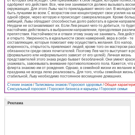
от которых она исходит. Они приближают к себе людей, которые полност
одобряют его действия. Все, чем они занимаются должно вызывать восх
окружающих. Для этого Львы часто прикладывают много сил. В молодости
быть лучшими во всем. С возрастом они концентрируют свои усилия на к
одной сфере, через которую и происходит самореализация. Кроме боль
амбиций, Львы обладают способностью долго работать в одном направле
Неудачи не останавливают их. Если Лев решил чего-то добиться, то буде
настойчиво действовать в выбранном направлении, преодолевая разли
препятствия. Настойчивости и отваги этому знаку не занимать. Лев дейст
и открыто. Уверенность в идеальности своих намерений, вера в себя - те
составляющие, которые помогают ему осуществить желания. Его напор,
искренность, открытость привлекают людей, кроме того он мастерски ра
обязанности среди своих почитателей. Поэтому Лев часто выступает в р
(формального или неформального зависит от его целей). Личная жизнь
представителей этого знака редко бывает безоблачной. Они умеют краси
ухаживать, завоевывать внимание противоположного пола. Кажется, что 
флирта знакомо им от рождения. Однако, в семейной жизни их желание в
праздника не всегда легко реализовать. Для того, чтобы семейная жизнь
стабильной, Льву необходимо постоянное восхищение домашних.
Стихии знаков
/
Талисманы знаков
/
Гороскоп здоровья
/
Общая характери
Сексуальный гороскоп
/
Гороскоп бизнеса и карьеры
/
Гороскоп семьи
Реклама