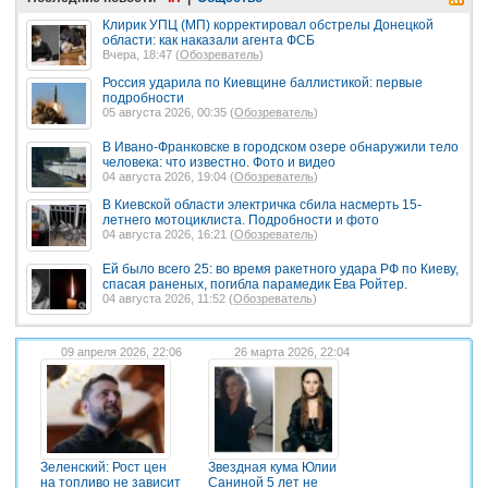
Клирик УПЦ (МП) корректировал обстрелы Донецкой
области: как наказали агента ФСБ
Вчера, 18:47 (
Обозреватель
)
Россия ударила по Киевщине баллистикой: первые
подробности
05 августа 2026, 00:35 (
Обозреватель
)
В Ивано-Франковске в городском озере обнаружили тело
человека: что известно. Фото и видео
04 августа 2026, 19:04 (
Обозреватель
)
В Киевской области электричка сбила насмерть 15-
летнего мотоциклиста. Подробности и фото
04 августа 2026, 16:21 (
Обозреватель
)
Ей было всего 25: во время ракетного удара РФ по Киеву,
спасая раненых, погибла парамедик Ева Ройтер.
04 августа 2026, 11:52 (
Обозреватель
)
09 апреля 2026, 22:06
26 марта 2026, 22:04
Зеленский: Рост цен
Звездная кума Юлии
на топливо не зависит
Саниной 5 лет не