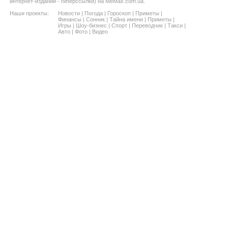
интернет-изданий - гиперссылки) на MeMax.com.ua.
Наши проекты:
Новости
|
Погода
|
Гороскоп
|
Приметы
|
Финансы
|
Сонник
|
Тайна имени
|
Приметы
|
Игры
|
Шоу-бизнес
|
Спорт
|
Переводчик
|
Такси
|
Авто
|
Фото
|
Видео