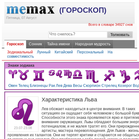
(ГОРОСКОП)
Пятница, 07 Август
Всего в словаре 34927 снов
Гороскоп
Сонник
Тайна имени
Народная мудрость
Зодиакальный
Лунный
Китайский
Персональный
На
совместимость
Знаки зодиака
Овен
Телец
Близнецы
Рак
Лев
Дева
Весы
Скорпион
Стрелец
Козерог
Во
Характеристика Льва
Лев обожает находиться в центре внимания. В таких
ситуациях он ощущает себя человеком с большой бук
Способности этого знака проявляются ярко и притяги
внимание окружающих. Львы обладают большим энер
потенциалом, и не жалея тратят его. Они прирожден
23.07-23.08
артисты, мастера перевоплощения. Для Львов - жизнь
проявления их талантов. Они не терпят критики и стараются не общатьс