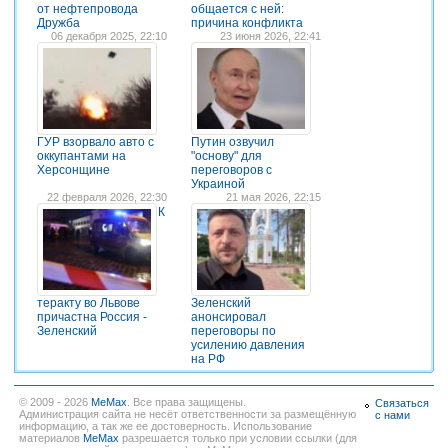
от нефтепровода
общается с ней:
Дружба
причина конфликта
06 декабря 2025, 22:10
23 июня 2026, 22:41
ГУР взорвало авто с
Путин озвучил
оккупантами на
"основу" для
Херсонщине
переговоров с
Украиной
22 февраля 2026, 22:30
21 мая 2026, 22:15
К
теракту во Львове
Зеленский
причастна Россия -
анонсировал
Зеленский
переговоры по
усилению давления
на РФ
© 2009 - 2026
MeMax
. Все права защищены.
Связаться
Администрация сайта не несёт ответственности за размещённую
с нами
информацию, а так же ее достоверность. Использование
материалов
MeMax
разрешается только при условии ссылки (для