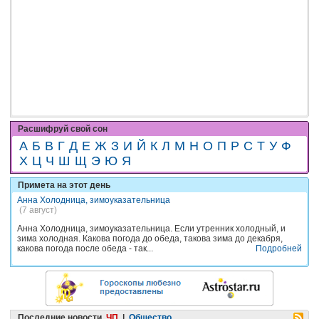
Расшифруй свой сон
А
Б
В
Г
Д
Е
Ж
З
И
Й
К
Л
М
Н
О
П
Р
С
Т
У
Ф
Х
Ц
Ч
Ш
Щ
Э
Ю
Я
Примета на этот день
Анна Холодница, зимоуказательница
(7 август)
Анна Холодница, зимоуказательница. Если утренник холодный, и
зима холодная. Какова погода до обеда, такова зима до декабря,
какова погода после обеда - так...
Подробней
Последние новости
ЧП
|
Общество