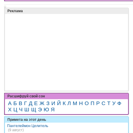
Реклама
Расшифруй свой сон
А
Б
В
Г
Д
Е
Ж
З
И
Й
К
Л
М
Н
О
П
Р
С
Т
У
Ф
Х
Ц
Ч
Ш
Щ
Э
Ю
Я
Примета на этот день
Пантелеймон Целитель
(9 август)