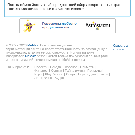
Пантелеймон Зажнивный, предосенний сбор лекарственных трав.
Никола Кочанский - вилки в кочан завиваются.
© 2009 - 2026
MeMax
. Все права защищены.
Связаться
Администрация сайта не несёт ответственности за размещённую
с нами
информацию, а так же ее достоверность. Использование
материалов
MeMax
разрешается только при условии ссылки (для
интернет-изданий - гиперссылки) на MeMax.com.ua.
Наши проекты:
Новости
|
Погода
|
Гороскоп
|
Приметы
|
Финансы
|
Сонник
|
Тайна имени
|
Приметы
|
Игры
|
Шоу-бизнес
|
Спорт
|
Переводчик
|
Такси
|
Авто
|
Фото
|
Видео