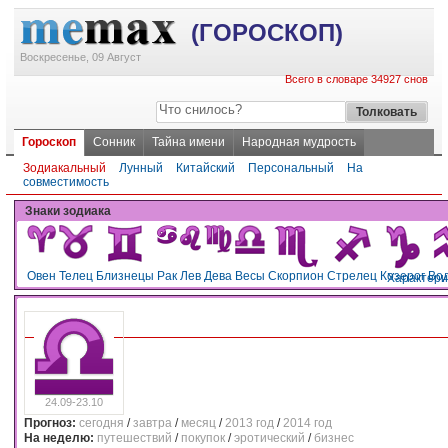
(ГОРОСКОП)
Воскресенье, 09 Август
Всего в словаре 34927 снов
Гороскоп
Сонник
Тайна имени
Народная мудрость
Зодиакальный
Лунный
Китайский
Персональный
На
совместимость
Знаки зодиака
Овен
Телец
Близнецы
Рак
Лев
Дева
Весы
Скорпион
Стрелец
Козерог
Во
Характери
24.09-23.10
Прогноз:
сегодня
/
завтра
/
месяц
/
2013 год
/
2014 год
На неделю:
путешествий
/
покупок
/
эротический
/
бизнес