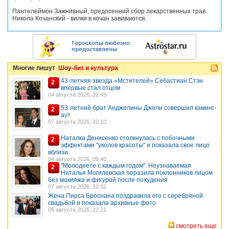
Пантелеймон Зажнивный, предосенний сбор лекарственных трав.
Никола Кочанский - вилки в кочан завиваются.
Многие пишут
Шоу-биз и культура
43-летняя звезда «Мстителей» Себастиан Стэн
2
впервые стал отцом
04 августа 2026, 22:49
53-летний брат Анджелины Джоли совершил каминг-
2
аут
07 августа 2026, 10:10
Наталка Денисенко столкнулась с побочными
2
эффектами "уколов красоты" и показала свое лицо
вблизи
04 августа 2026, 09:40
"Молодеете с каждым годом". Неузнаваемая
2
Наталья Могилевская поразила поклонников лицом
без макияжа и фигурой после похудения
07 августа 2026, 10:32
Жена Пирса Броснана поздравила его с серебряной
свадьбой и показала архивные фото
05 августа 2026, 22:21
смотреть еще