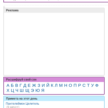
Реклама
Расшифруй свой сон
А
Б
В
Г
Д
Е
Ж
З
И
Й
К
Л
М
Н
О
П
Р
С
Т
У
Ф
Х
Ц
Ч
Ш
Щ
Э
Ю
Я
Примета на этот день
Пантелеймон Целитель
(9 август)