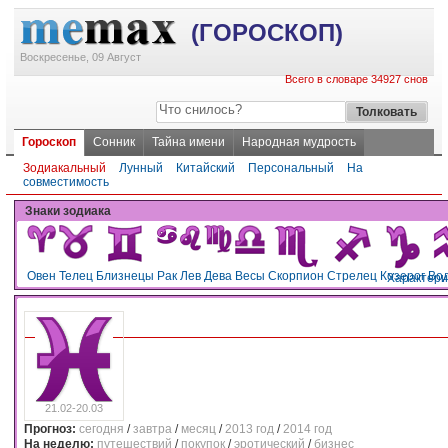
(ГОРОСКОП)
Воскресенье, 09 Август
Всего в словаре 34927 снов
Гороскоп
Сонник
Тайна имени
Народная мудрость
Зодиакальный
Лунный
Китайский
Персональный
На
совместимость
Знаки зодиака
Овен
Телец
Близнецы
Рак
Лев
Дева
Весы
Скорпион
Стрелец
Козерог
Во
Характери
21.02-20.03
Прогноз:
сегодня
/
завтра
/
месяц
/
2013 год
/
2014 год
На неделю:
путешествий
/
покупок
/
эротический
/
бизнес