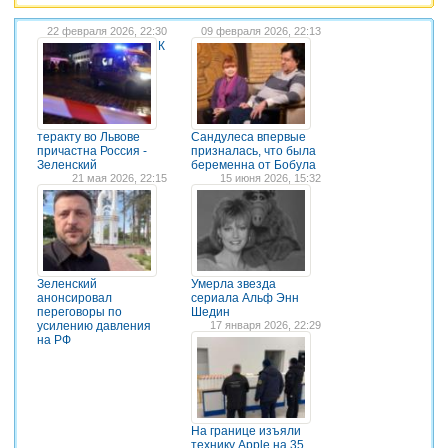
22 февраля 2026, 22:30
09 февраля 2026, 22:13
К
теракту во Львове
Сандулеса впервые
причастна Россия -
призналась, что была
Зеленский
беременна от Бобула
21 мая 2026, 22:15
15 июня 2026, 15:32
Зеленский
Умерла звезда
анонсировал
сериала Альф Энн
переговоры по
Шедин
усилению давления
17 января 2026, 22:29
на РФ
На границе изъяли
технику Apple на 35