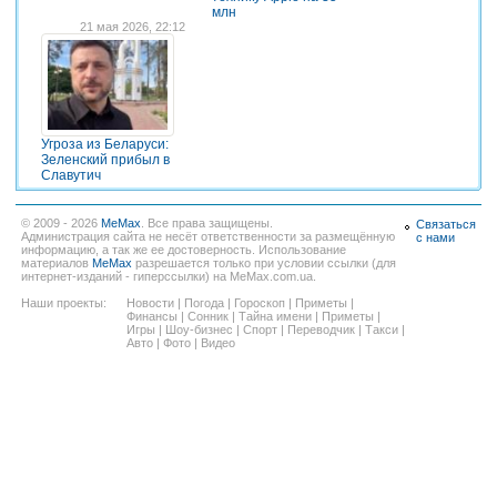
млн
21 мая 2026, 22:12
Угроза из Беларуси:
Зеленский прибыл в
Славутич
© 2009 - 2026
MeMax
. Все права защищены.
Связаться
Администрация сайта не несёт ответственности за размещённую
с нами
информацию, а так же ее достоверность. Использование
материалов
MeMax
разрешается только при условии ссылки (для
интернет-изданий - гиперссылки) на MeMax.com.ua.
Наши проекты:
Новости
|
Погода
|
Гороскоп
|
Приметы
|
Финансы
|
Сонник
|
Тайна имени
|
Приметы
|
Игры
|
Шоу-бизнес
|
Спорт
|
Переводчик
|
Такси
|
Авто
|
Фото
|
Видео